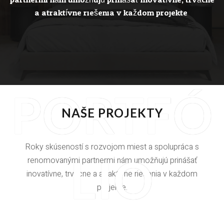
partnermi nám umožňujú prinášať inovatívne, trvácne
a atraktívne riešenia v každom projekte.
PORTFÓ
NAŠE PROJEKTY
Roky skúseností s rozvojom miest a spolupráca s
LIO
renomovanými partnermi nám umožňujú prinášať
inovatívne, trvácne a atraktívne riešenia v každom
projekte.