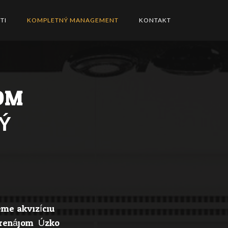
TI
KOMPLETNÝ MANAGEMENT
KONTAKT
OM
Ý
me akvizíciu
 prenájom. Úzko