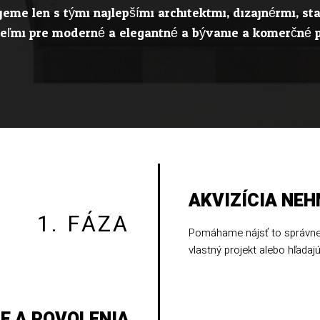
eme len s tými najlepšími architektmi, dizajnérmi, s
ľmi pre moderné a elegantné a bývanie a komerčné p
AKVIZÍCIA NE
1. FÁZA
Pomáhame nájsť to správne
vlastný projekt alebo hľadajú
E A POVOLENIA