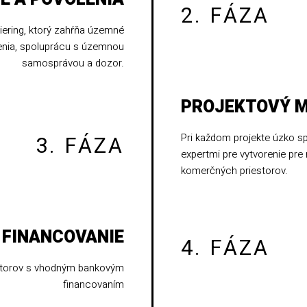
2. FÁZA
iering, ktorý zahŕňa územné
enia, spoluprácu s územnou
samosprávou a dozor.
PROJEKTOVÝ 
Pri každom projekte úzko sp
3. FÁZA
expertmi pre vytvorenie pre
komerčných priestorov.
FINANCOVANIE
4. FÁZA
estorov s vhodným bankovým
financovaním