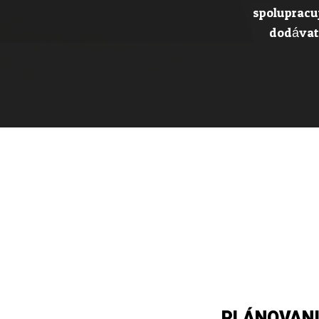
spolupracuj
dodávate
PLÁNOVANI