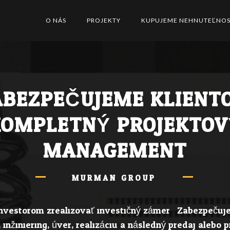
O NÁS
PROJEKTY
KUPUJEME NEHNUTEĽNOS
ABEZPEČUJEME KLIENT
KOMPLETNÝ PROJEKTOV
MANAGEMENT
MURMAN GROUP
vestorom zrealizovať investičný zámer. Zabezpečuje
 inžiniering, úver, realizáciu a následný predaj alebo