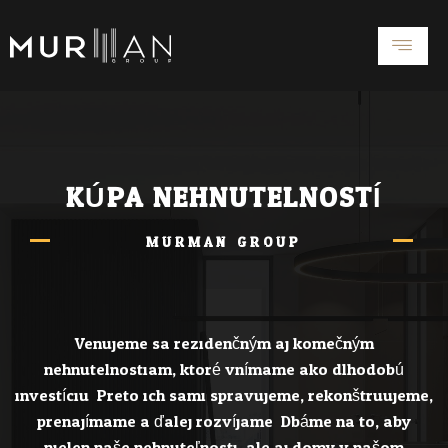
Preskočiť
na
obsah
KÚPA NEHNUTELNOSTÍ
MURMAN GROUP
Venujeme sa rezidenčným aj komečným
nehnutelnostiam, ktoré vnímame ako
dlhodobú
investíciu. Preto ich sami spravujeme, rekonštruujeme,
prenajímame a ďalej rozvíjame. Dbáme na to, aby