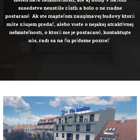
nielen naše nehnuteľnosti, ale aj domy v našom
susedstve neustále rástli a bolo o ne riadne
postarané. Ak ste majiteľom zauijímavej budovy ktorú
máte záujem predať, alebo viete o nejakej atraktívnej
nehnuteľnosti, o ktorú nie je postarané, kontaktujte
nás, radi sa na ňu prídeme pozrieť.